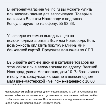
В интернет-магазине
Veling.ru
вы можете купить
или заказать звонки для велосипедов. Товары в
наличии в Великом Новгороде и под заказ.
Консультируем по телефону:
55-92-88
.
У нас одни из самых выгодных цен на
велосипедные звонки в Великом Новгороде. Есть
возможность оплатить покупку наличными и
банковской картой. Предзаказ возможен по СБП.
Выбирайте детские звонки в каталоге товаров на
этом сайте или в веломагазине по адресу: Великий
Новгород, улица Московская, дом 10. Забрать заказ
и получить консультацию можно в велосипедном
магазине-мастерской «Veling» ежедневно с 10:00
до 20:00.
Мы используем файлы cookies для улучшения работы сайта. Оставаясь на
нашем сайте, вы соглашаетесь с условиями использования файлов cookies.
Каждый велосипед будет собран и отрегулирован
Чтобы ознакомиться с нашими Положениями о конфиденциальности и об
веломастером. При покупке велосипеда, дарим
использовании файлов cookie,
нажмите здесь
.