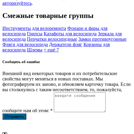
авторизуйтесь
.
Смежные товарные группы
Инструменты для велоремонта
Фонари и фары для
велосипеда
Грипсы
Катафоты для велосипеда
Зеркала для
велосипеда
Перчатки велосипедные
Замки противоугонные
Фляги для велосипеда
Держатели фляг
Корзины для
велосипеда
Шлемы
+ ещё 7
Сообщить об ошибке
Внешний вид некоторых товаров и их потребительские
свойства могут меняться в новых поставках. Мы
фотографируем их заново, и обновляем карточку товара. Если
вы столкнулись с таким несоответствием, то, пожалуйста,
сообщите нам об этом: *