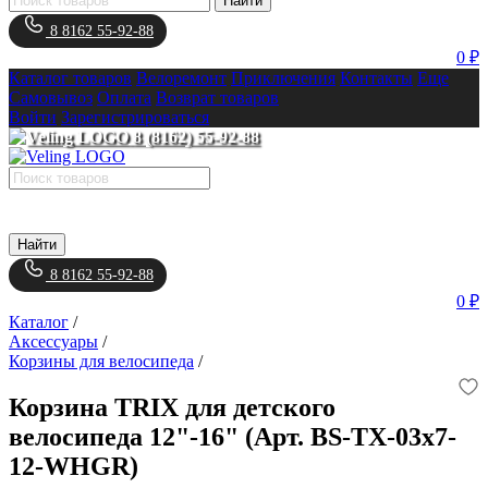
Найти
8 8162 55-92-88
0 ₽
Каталог товаров
Велоремонт
Приключения
Контакты
Еще
Самовывоз
Оплата
Возврат товаров
Войти
Зарегистрироваться
8 (8162) 55-92-88
Найти
8 8162 55-92-88
0 ₽
Каталог
/
Аксессуары
/
Корзины для велосипеда
/
Корзина TRIX для детского
велосипеда 12"-16" (Арт. BS-TX-03x7-
12-WHGR)