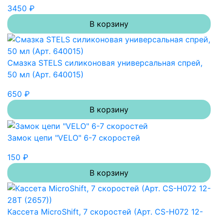
3450 ₽
В корзину
Смазка STELS силиконовая универсальная спрей,
50 мл (Арт. 640015)
650 ₽
В корзину
Замок цепи "VELO" 6-7 скоростей
150 ₽
В корзину
Кассета MicroShift, 7 скоростей (Арт. CS-H072 12-