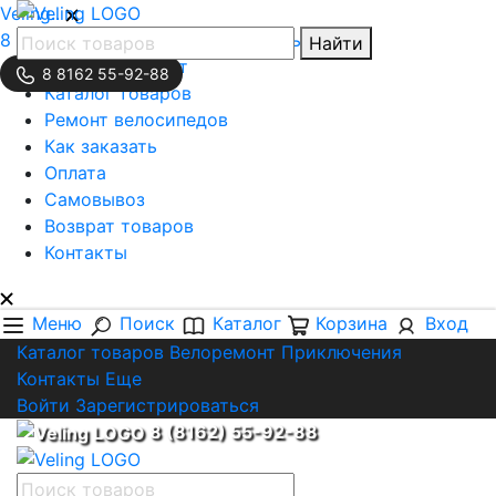
Veling..
8 (8162) 55-92-88
Обратная связь
Найти
Личный кабинет
8 8162 55-92-88
Каталог товаров
Ремонт велосипедов
Как заказать
Оплата
Самовывоз
Возврат товаров
Контакты
Меню
Поиск
Каталог
Корзина
Вход
Каталог товаров
Велоремонт
Приключения
Контакты
Еще
Войти
Зарегистрироваться
8 (8162) 55-92-88