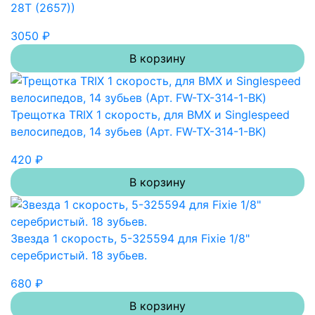
28T (2657))
3050 ₽
В корзину
Трещотка TRIX 1 скорость, для BMX и Singlespeed
велосипедов, 14 зубьев (Арт. FW-TX-314-1-BK)
420 ₽
В корзину
Звезда 1 скорость, 5-325594 для Fixie 1/8"
серебристый. 18 зубьев.
680 ₽
В корзину