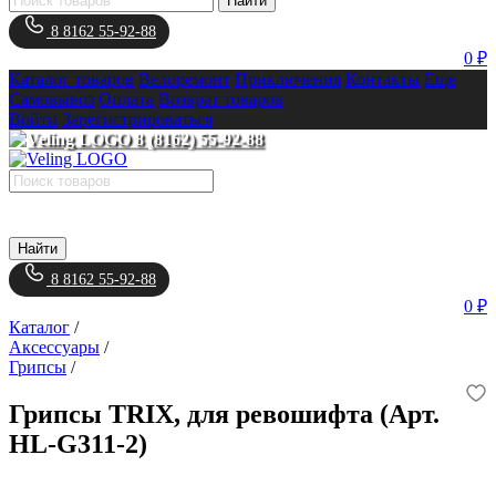
Найти
8 8162 55-92-88
0 ₽
Каталог товаров
Велоремонт
Приключения
Контакты
Еще
Самовывоз
Оплата
Возврат товаров
Войти
Зарегистрироваться
8 (8162) 55-92-88
Найти
8 8162 55-92-88
0 ₽
Каталог
/
Аксессуары
/
Грипсы
/
Грипсы TRIX, для ревошифта (Арт.
HL-G311-2)