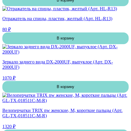
В корзину
Отражатель на спицы, пластик, желтый (Арт. HL-R13)
80 ₽
В корзину
Зеркало заднего вида DX-2000UF, выпуклое (Арт. DX-
2000UF)
1070 ₽
В корзину
Велоперчатки TRIX nw женские, M, короткие пальцы (Арт.
GL-TX-018511C-M-R)
1320 ₽