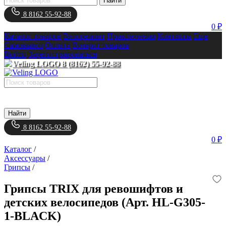
Найти
8 8162 55-92-88
0 ₽
Каталог товаров
Велоремонт
Приключения
Контакты
Еще
Самовывоз
Оплата
Возврат товаров
Войти
Зарегистрироваться
8 (8162) 55-92-88
Найти
8 8162 55-92-88
0 ₽
Каталог
/
Аксессуары
/
Грипсы
/
Грипсы TRIX для ревошифтов и
детских велосипедов (Арт. HL-G305-
1-BLACK)