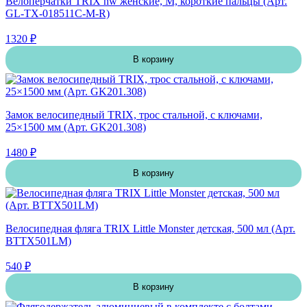
Велоперчатки TRIX nw женские, M, короткие пальцы (Арт.
GL-TX-018511C-M-R)
1320 ₽
В корзину
Замок велосипедный TRIX, трос стальной, с ключами,
25×1500 мм (Арт. GK201.308)
1480 ₽
В корзину
Велосипедная фляга TRIX Little Monster детская, 500 мл (Арт.
BTTX501LM)
540 ₽
В корзину