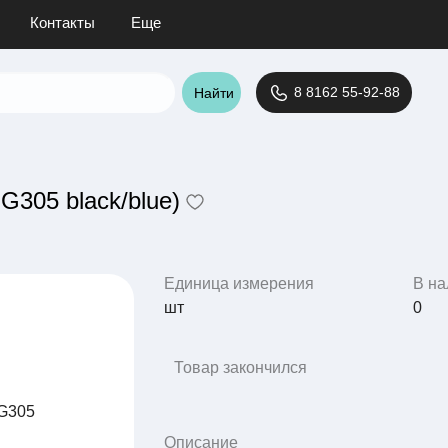
Контакты
Еще
8 8162 55-92-88
Найти
G305 black/blue)
Единица измерения
В на
шт
0
Товар закончился
Описание