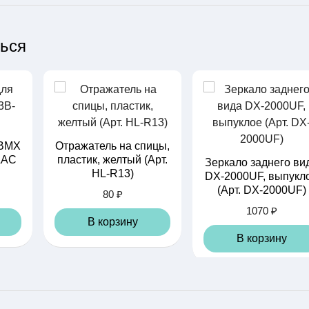
ться
 BMX
Отражатель на спицы,
LAC
пластик, желтый (Арт.
Зеркало заднего ви
HL-R13)
DX-2000UF, выпукл
(Арт. DX-2000UF)
80 ₽
1070 ₽
В корзину
В корзину