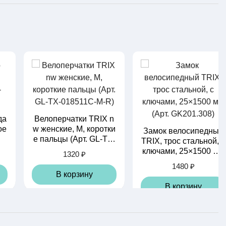
да
Велоперчатки TRIX n
ое
w женские, M, коротки
Замок велосипедный
е пальцы (Арт. GL-TX-
TRIX, трос стальной, с
018511C-M-R)
ключами, 25×1500 мм
1320 ₽
(Арт. GK201.308)
1480 ₽
В корзину
В корзину