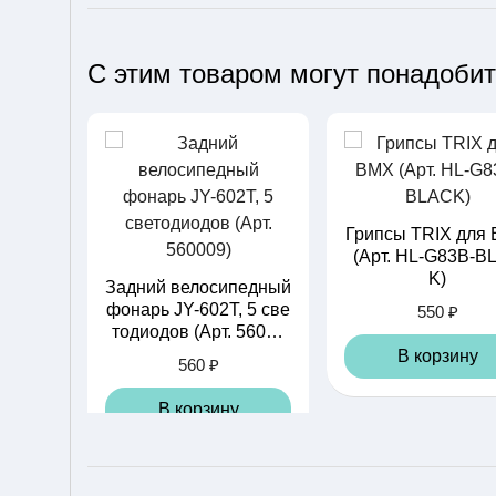
С этим товаром могут понадоби
Грипсы TRIX для
(Арт. HL-G83B-B
K)
Задний велосипедный
фонарь JY-602T, 5 све
550 ₽
тодиодов (Арт. 56000
9)
В корзину
560 ₽
В корзину