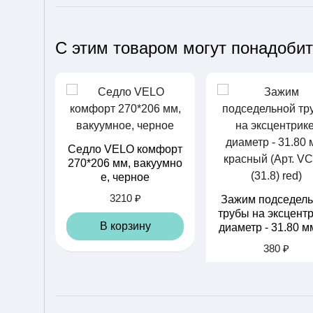
С этим товаром могут понадоби
Седло VELO комфорт
270*206 мм, вакуумно
е, черное
3210 ₽
Зажим подседель
трубы на эксцентр
В корзину
диаметр - 31.80 мм
асный (Арт. VC 14 
380 ₽
8) red)
В корзину