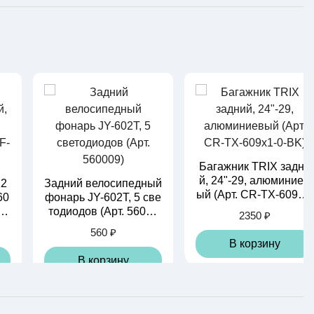
Багажник TRIX задни
й, 24"-29, алюминиев
12
Задний велосипедный
ый (Арт. CR-TX-609x1-
60
фонарь JY-602T, 5 све
0-BK)
т.
тодиодов (Арт. 56000
2350 ₽
9)
560 ₽
В корзину
В корзину