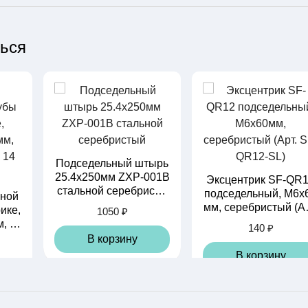
ться
Подседельный штырь
25.4х250мм ZXP-001B
Эксцентрик SF-QR
стальной серебристы
подседельный, М6x
ной
й
мм, серебристый (Ар
ике,
1050 ₽
SF-QR12-SL)
, кр
140 ₽
(31.
В корзину
В корзину