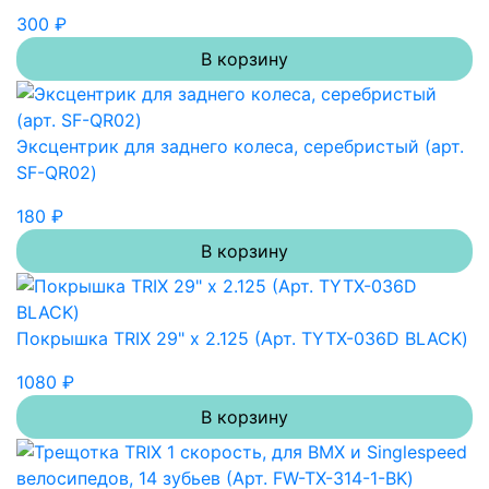
300 ₽
В корзину
Эксцентрик для заднего колеса, серебристый (арт.
SF-QR02)
180 ₽
В корзину
Покрышка TRIX 29" х 2.125 (Арт. TYTX-036D BLACK)
1080 ₽
В корзину