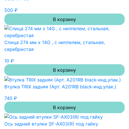
500 ₽
В корзину
Спица 274 мм x 14G , с ниппелем, стальная,
серебристая
10 ₽
В корзину
Втулка TRIX задняя (Арт. A201RB black-инд.упак.)
740 ₽
В корзину
Ось задней втулки SF-AX03(R) под гайку