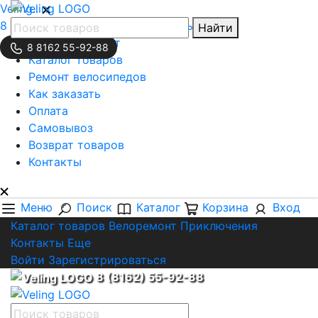
Veling..
8 (8162) 55-92-88
Обратная связь
Найти
Личный кабинет
8 8162 55-92-88
Каталог товаров
Ремонт велосипедов
Как заказать
Оплата
Самовывоз
Возврат товаров
Контакты
Меню
Поиск
Каталог
Корзина
Вход
Каталог товаров
Велоремонт
Приключения
Контакты
Еще
Войти
Зарегистрироваться
8 (8162) 55-92-88