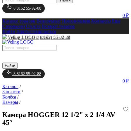
Найти
8 8162 55-92-88
0 ₽
Каталог товаров
Велоремонт
Приключения
Контакты
Еще
Самовывоз
Оплата
Возврат товаров
Войти
Зарегистрироваться
8 (8162) 55-92-88
Найти
8 8162 55-92-88
0 ₽
Каталог
/
Запчасти
/
Колёса
/
Камеры
/
Камера HOGGER 12 1/2" х 2 1/4 AV
45°