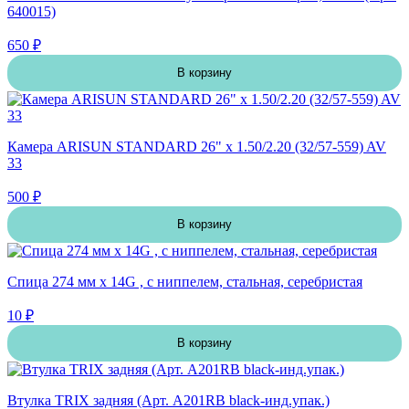
640015)
650 ₽
В корзину
Камера ARISUN STANDARD 26" x 1.50/2.20 (32/57-559) AV
33
500 ₽
В корзину
Спица 274 мм x 14G , с ниппелем, стальная, серебристая
10 ₽
В корзину
Втулка TRIX задняя (Арт. A201RB black-инд.упак.)