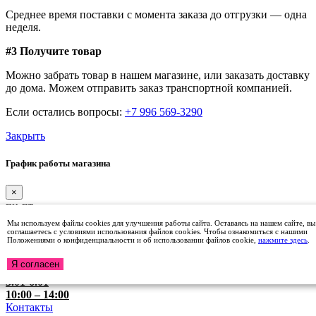
Среднее время поставки с момента заказа до отгрузки — одна
неделя.
#3 Получите товар
Можно забрать товар в нашем магазине, или заказать доставку
до дома. Можем отправить заказ транспортной компанией.
Если остались вопросы:
+7 996 569-3290
Закрыть
График работы магазина
×
пн-пт
9:00 – 17:00
Мы используем файлы cookies для улучшения работы сайта. Оставаясь на нашем сайте, вы
сб
соглашаетесь с условиями использования файлов cookies. Чтобы ознакомиться с нашими
Положениями о конфиденциальности и об использовании файлов cookie,
нажмите здесь
.
10:00 – 14:00
31.12-2.01
Я согласен
ВЫХОДНЫЕ
3.01-6.01
10:00 – 14:00
Контакты