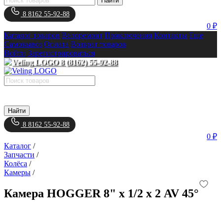
Найти
8 8162 55-92-88
0 ₽
Каталог товаров
Велоремонт
Приключения
Контакты
Еще
Самовывоз
Оплата
Возврат товаров
Войти
Зарегистрироваться
8 (8162) 55-92-88
Найти
8 8162 55-92-88
0 ₽
Каталог
/
Запчасти
/
Колёса
/
Камеры
/
Камера HOGGER 8" x 1/2 х 2 AV 45°