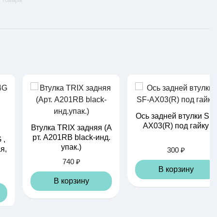
Ось задней втулки SF-
AX03(R) под гайку
Втулка TRIX задняя (А
рт. A201RB black-инд.
 ,
упак.)
я,
300 ₽
740 ₽
В корзину
В корзину