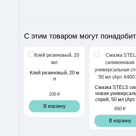
С этим товаром могут понадоби
Клей резиновый, 20 м
л
Смазка STELS си
новая универсал
100 ₽
спрей, 50 мл (Арт.
015)
В корзину
650 ₽
В корзину