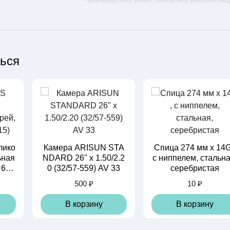
ться
лико
Камера ARISUN STA
Спица 274 мм x 14G
ьная
NDARD 26" x 1.50/2.2
с ниппелем, стальна
 640
0 (32/57-559) AV 33
серебристая
500 ₽
10 ₽
В корзину
В корзину