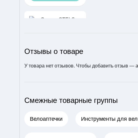
Отзывы о товаре
Смазка STELS силико
новая универсальная
спрей, 50 мл (Арт. 640
У товара нет отзывов. Чтобы добавить отзыв —
015)
650 ₽
В корзину
Смежные товарные группы
Велоаптечки
Инструменты для ве