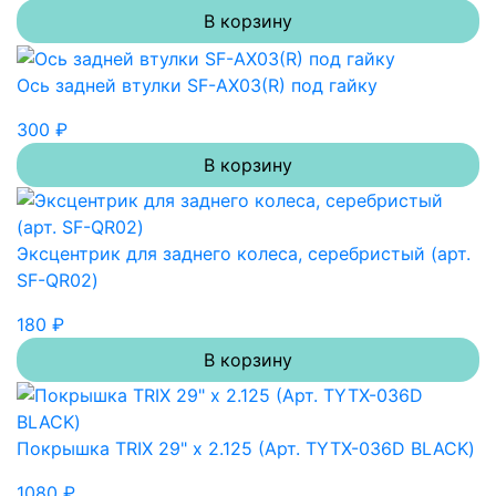
В корзину
Ось задней втулки SF-AX03(R) под гайку
300 ₽
В корзину
Эксцентрик для заднего колеса, серебристый (арт.
SF-QR02)
180 ₽
В корзину
Покрышка TRIX 29" х 2.125 (Арт. TYTX-036D BLACK)
1080 ₽