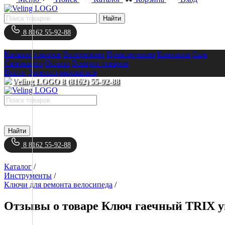
Найти
8 8162 55-92-88
Каталог товаров
Велоремонт
Приключения
Контакты
Еще
Самовывоз
Оплата
Возврат товаров
Войти
Зарегистрироваться
8 (8162) 55-92-88
Найти
8 8162 55-92-88
Каталог
/
Инструменты
/
Ключи для ремонта велосипеда
/
Отзывы о товаре Ключ гаечный TRIX у