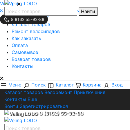
Veling..
8 (8162) 55-92-88
Обратная связь
Найти
Личный кабинет
8 8162 55-92-88
Каталог товаров
Ремонт велосипедов
Как заказать
Оплата
Самовывоз
Возврат товаров
Контакты
Меню
Поиск
Каталог
Корзина
Вход
Каталог товаров
Велоремонт
Приключения
Контакты
Еще
Войти
Зарегистрироваться
8 (8162) 55-92-88