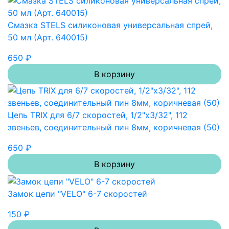
Смазка STELS силиконовая универсальная спрей,
50 мл (Арт. 640015)
650 ₽
В корзину
Цепь TRIX для 6/7 скоростей, 1/2"х3/32", 112
звеньев, соединительный пин 8мм, коричневая (50)
650 ₽
В корзину
Замок цепи "VELO" 6-7 скоростей
150 ₽