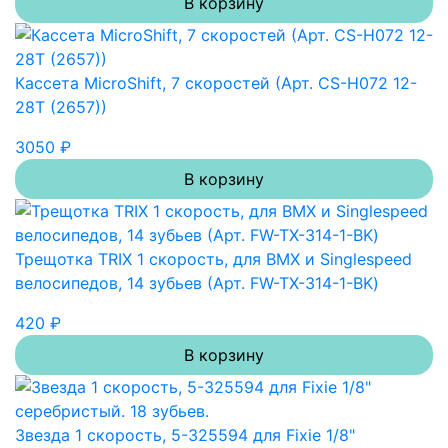
В корзину
Кассета MicroShift, 7 скоростей (Арт. CS-H072 12-
28T (2657))
3050 ₽
В корзину
Трещотка TRIX 1 скорость, для BMX и Singlespeed
велосипедов, 14 зубьев (Арт. FW-TX-314-1-BK)
420 ₽
В корзину
Звезда 1 скорость, 5-325594 для Fixie 1/8"