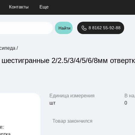
Контакты
Еще
8 8162 55-92-88
Найти
осипеда
/
 шестигранные 2/2.5/3/4/5/6/8мм отверт
Единица измерения
В на
шт
0
Товар закончился