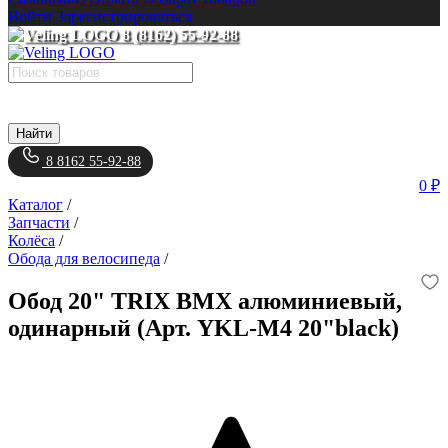
Войти
Зарегистрироваться
8 (8162) 55-92-88
Найти
8 8162 55-92-88
0 ₽
Каталог
/
Запчасти
/
Колёса
/
Обода для велосипеда
/
Обод 20" TRIX BMX алюминиевый,
одинарный (Арт. YKL-M4 20"black)