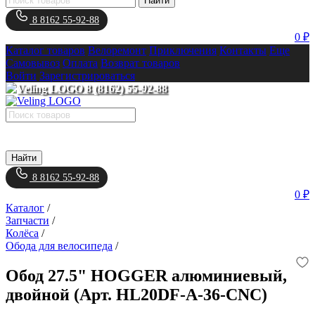
Найти
8 8162 55-92-88
0 ₽
Каталог товаров
Велоремонт
Приключения
Контакты
Еще
Самовывоз
Оплата
Возврат товаров
Войти
Зарегистрироваться
8 (8162) 55-92-88
Найти
8 8162 55-92-88
0 ₽
Каталог
/
Запчасти
/
Колёса
/
Обода для велосипеда
/
Обод 27.5" HOGGER алюминиевый,
двойной (Арт. HL20DF-A-36-CNC)