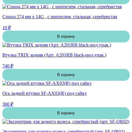
Спица 274 мм x 14G , с ниппелем, стальная, серебристая
10 ₽
В корзину
Втулка TRIX задняя (Арт. A201RB black-инд.упак.)
740 ₽
В корзину
Ось задней втулки SF-AX03(R) под гайку
300 ₽
В корзину
Эксцентрик для заднего колеса, серебристый (арт. SF-QR02)