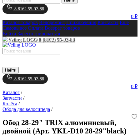
Найти
8 8162 55-92-88
0 ₽
Каталог товаров
Велоремонт
Приключения
Контакты
Еще
Самовывоз
Оплата
Возврат товаров
Войти
Зарегистрироваться
8 (8162) 55-92-88
Найти
8 8162 55-92-88
0 ₽
Каталог
/
Запчасти
/
Колёса
/
Обода для велосипеда
/
Обод 28-29" TRIX алюминиевый,
двойной (Арт. YKL-D10 28-29"black)