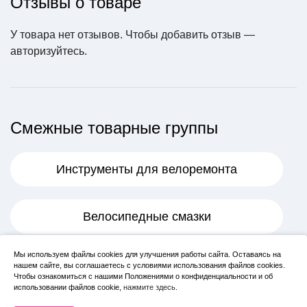
Отзывы о товаре
Шатуны-система Prow
У товара нет отзывов. Чтобы добавить отзыв —
heel, 3 скорости (Арт.
XTC-401-10859)
авторизуйтесь
.
3450 ₽
В корзину
Смежные товарные группы
Инструменты для велоремонта
Велосипедные смазки
Цепь TRIX для 6/7 ско
ростей, 1/2"х3/32", 112
Мы используем файлы cookies для улучшения работы сайта. Оставаясь на
Системы, шатуны
нашем сайте, вы соглашаетесь с условиями использования файлов cookies.
звеньев, соединитель
Чтобы ознакомиться с нашими Положениями о конфиденциальности и об
ный пин 8мм, коричне
650 ₽
использовании файлов cookie,
нажмите здесь
.
вая (50)