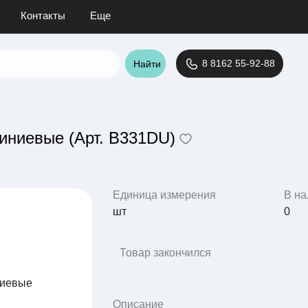
Контакты
Еще
8 8162 55-92-88
Найти
ниевые (Арт. B331DU)
Единица измерения
В на
шт
0
Товар закончился
Описание