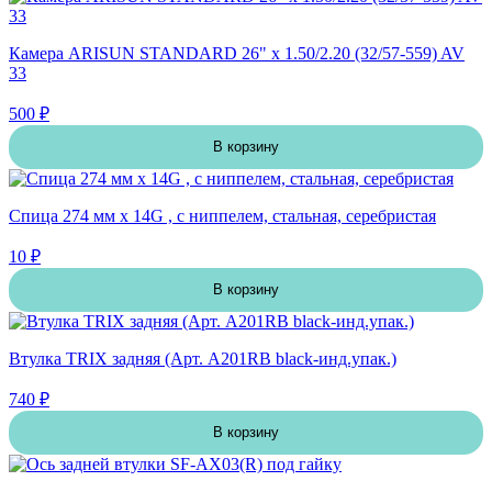
Камера ARISUN STANDARD 26" x 1.50/2.20 (32/57-559) AV
33
500 ₽
В корзину
Спица 274 мм x 14G , с ниппелем, стальная, серебристая
10 ₽
В корзину
Втулка TRIX задняя (Арт. A201RB black-инд.упак.)
740 ₽
В корзину