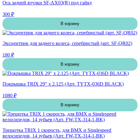
Ось задней втулки SF-AX03(R) под гайку
300 ₽
В корзину
Эксцентрик для заднего колеса, серебристый (арт. SF-QR02)
180 ₽
В корзину
Покрышка TRIX 29" х 2.125 (Арт. TYTX-036D BLACK)
1080 ₽
В корзину
Трещотка TRIX 1 скорость, для BMX и Singlespeed
велосипедов, 14 зубьев (Арт. FW-TX-314-1-BK)