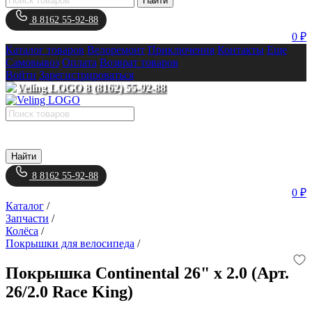
Найти
8 8162 55-92-88
0 ₽
Каталог товаров
Велоремонт
Приключения
Контакты
Еще
Самовывоз
Оплата
Возврат товаров
Войти
Зарегистрироваться
8 (8162) 55-92-88
Найти
8 8162 55-92-88
0 ₽
Каталог
/
Запчасти
/
Колёса
/
Покрышки для велосипеда
/
Покрышка Continental 26" x 2.0 (Арт.
26/2.0 Race King)