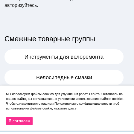
авторизуйтесь
NDARD 26" x 1.50/2.2
.
0 (32/57-559) AV 33
500 ₽
В корзину
Смежные товарные группы
Инструменты для велоремонта
Велосипедные смазки
Спица 274 мм x 14G ,
с ниппелем, стальная,
Мы используем файлы cookies для улучшения работы сайта. Оставаясь на
Камеры
нашем сайте, вы соглашаетесь с условиями использования файлов cookies.
серебристая
Чтобы ознакомиться с нашими Положениями о конфиденциальности и об
10 ₽
использовании файлов cookie,
нажмите здесь
.
Спицы для велосипеда
В корзину
Я согласен