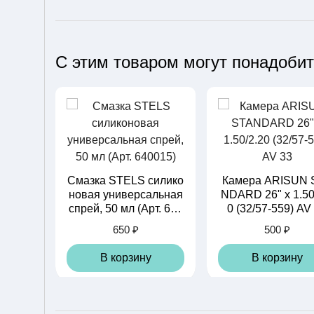
С этим товаром могут понадоби
Смазка STELS силико
Камера ARISUN 
новая универсальная
NDARD 26" x 1.50
спрей, 50 мл (Арт. 640
0 (32/57-559) AV
015)
650 ₽
500 ₽
В корзину
В корзину