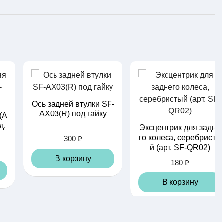
Ось задней втулки SF-
AX03(R) под гайку
(А
д.
Эксцентрик для задне
го колеса, серебристы
300 ₽
й (арт. SF-QR02)
В корзину
180 ₽
В корзину