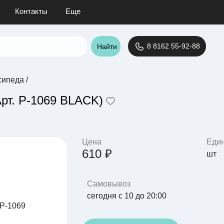
Контакты
Еще
8 8162 55-92-88
Найти
сипеда
/
рт. P-1069 BLACK)
Цена
Еди
610 ₽
шт
Самовывоз
сегодня с 10 до 20:00