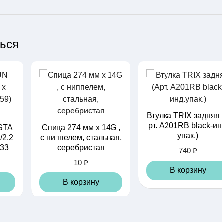
ться
Втулка TRIX задняя 
рт. A201RB black-ин
STA
Спица 274 мм x 14G ,
упак.)
/2.2
с ниппелем, стальная,
 33
серебристая
740 ₽
10 ₽
В корзину
В корзину