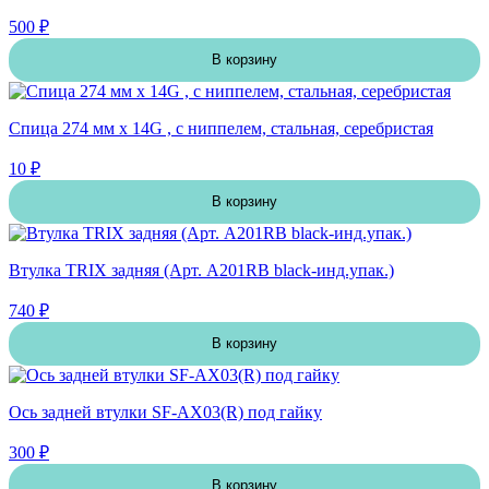
500 ₽
В корзину
Спица 274 мм x 14G , с ниппелем, стальная, серебристая
10 ₽
В корзину
Втулка TRIX задняя (Арт. A201RB black-инд.упак.)
740 ₽
В корзину
Ось задней втулки SF-AX03(R) под гайку
300 ₽
В корзину