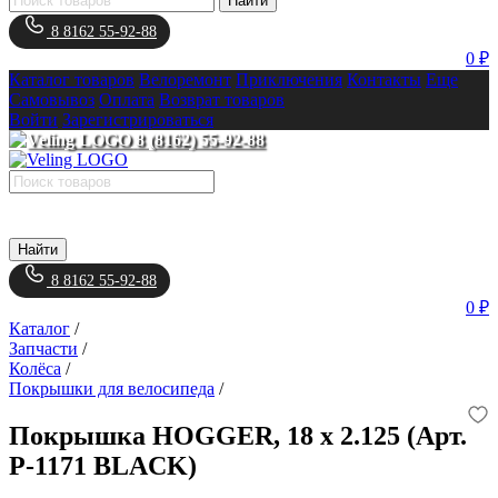
Найти
8 8162 55-92-88
0 ₽
Каталог товаров
Велоремонт
Приключения
Контакты
Еще
Самовывоз
Оплата
Возврат товаров
Войти
Зарегистрироваться
8 (8162) 55-92-88
Найти
8 8162 55-92-88
0 ₽
Каталог
/
Запчасти
/
Колёса
/
Покрышки для велосипеда
/
Покрышка HOGGER, 18 x 2.125 (Арт.
P-1171 BLACK)