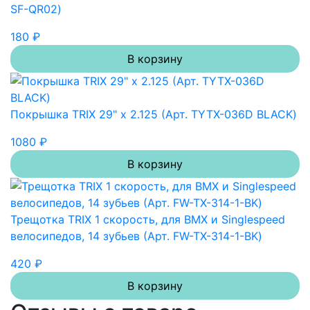
SF-QR02)
180 ₽
В корзину
Покрышка TRIX 29" х 2.125 (Арт. TYTX-036D BLACK)
1080 ₽
В корзину
Трещотка TRIX 1 скорость, для BMX и Singlespeed
велосипедов, 14 зубьев (Арт. FW-TX-314-1-BK)
420 ₽
В корзину