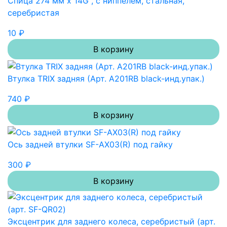
Спица 274 мм x 14G , с ниппелем, стальная,
серебристая
10 ₽
В корзину
Втулка TRIX задняя (Арт. A201RB black-инд.упак.)
740 ₽
В корзину
Ось задней втулки SF-AX03(R) под гайку
300 ₽
В корзину
Эксцентрик для заднего колеса, серебристый (арт.