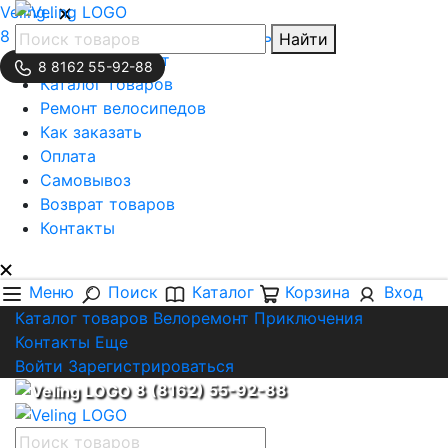
Veling..
8 (8162) 55-92-88
Обратная связь
Найти
Личный кабинет
8 8162 55-92-88
Каталог товаров
Ремонт велосипедов
Как заказать
Оплата
Самовывоз
Возврат товаров
Контакты
Меню
Поиск
Каталог
Корзина
Вход
Каталог товаров
Велоремонт
Приключения
Контакты
Еще
Войти
Зарегистрироваться
8 (8162) 55-92-88