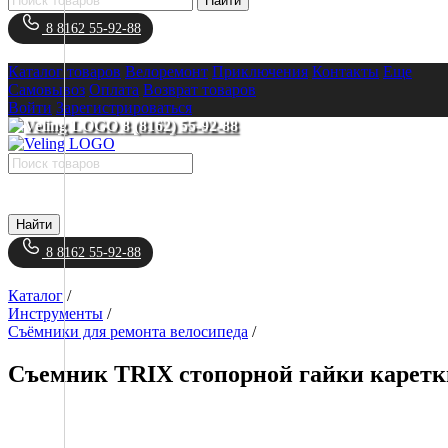
Найти
8 8162 55-92-88
Каталог товаров
Велоремонт
Приключения
Контакты
Еще
Самовывоз
Оплата
Возврат товаров
Войти
Зарегистрироваться
8 (8162) 55-92-88
Найти
8 8162 55-92-88
Каталог
/
Инструменты
/
Съёмники для ремонта велосипеда
/
Съемник TRIX стопорной гайки каретки