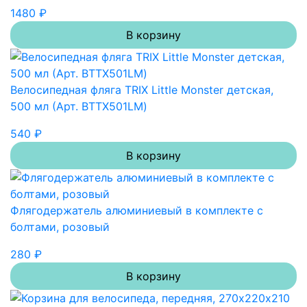
1480 ₽
В корзину
Велосипедная фляга TRIX Little Monster детская,
500 мл (Арт. BTTX501LM)
540 ₽
В корзину
Флягодержатель алюминиевый в комплекте с
болтами, розовый
280 ₽
В корзину