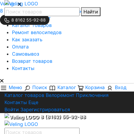
Veling..
8 (8162) 55-92-88
Обратная связь
Найти
Личный кабинет
8 8162 55-92-88
Каталог товаров
Ремонт велосипедов
Как заказать
Оплата
Самовывоз
Возврат товаров
Контакты
Меню
Поиск
Каталог
Корзина
Вход
Каталог товаров
Велоремонт
Приключения
Контакты
Еще
Войти
Зарегистрироваться
8 (8162) 55-92-88