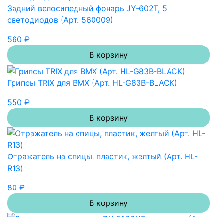
Задний велосипедный фонарь JY-602T, 5
светодиодов (Арт. 560009)
560 ₽
В корзину
Грипсы TRIX для BMX (Арт. HL-G83B-BLACK)
550 ₽
В корзину
Отражатель на спицы, пластик, желтый (Арт. HL-
R13)
80 ₽
В корзину