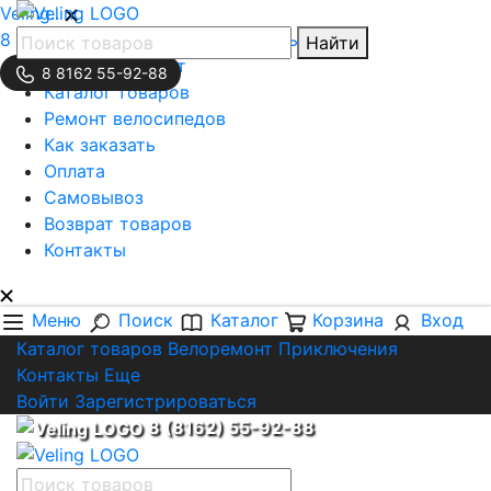
Veling..
8 (8162) 55-92-88
Обратная связь
Найти
Личный кабинет
8 8162 55-92-88
Каталог товаров
Ремонт велосипедов
Как заказать
Оплата
Самовывоз
Возврат товаров
Контакты
Меню
Поиск
Каталог
Корзина
Вход
Каталог товаров
Велоремонт
Приключения
Контакты
Еще
Войти
Зарегистрироваться
8 (8162) 55-92-88