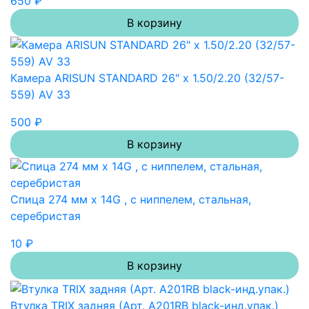
650 ₽
В корзину
Камера ARISUN STANDARD 26" x 1.50/2.20 (32/57-
559) AV 33
500 ₽
В корзину
Спица 274 мм x 14G , с ниппелем, стальная,
серебристая
10 ₽
В корзину
Втулка TRIX задняя (Арт. A201RB black-инд.упак.)