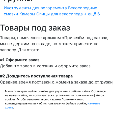
Инструменты для велоремонта
Велосипедные
смазки
Камеры
Спицы для велосипеда
+ ещё 6
Товары под заказ
Товары, помеченные ярлыком «Привезём под заказ»,
мы не держим на складе, но можем привезти по
запросу. Для этого:
#1 Оформите заказ
Добавьте товар в корзину и оформите заказ.
#2 Дождитесь поступления товара
Среднее время поставки с момента заказа до отгрузки
— одна неделя.
Мы используем файлы cookies для улучшения работы сайта. Оставаясь
на нашем сайте, вы соглашаетесь с условиями использования файлов
#3 Получите товар
cookies. Чтобы ознакомиться с нашими Положениями о
Можно забрать товар в нашем магазине, или заказать
конфиденциальности и об использовании файлов cookie,
нажмите
здесь
.
доставку до дома. Можем отправить заказ