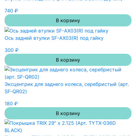
740 ₽
В корзину
Ось задней втулки SF-AX03(R) под гайку
300 ₽
В корзину
Эксцентрик для заднего колеса, серебристый (арт.
SF-QR02)
180 ₽
В корзину