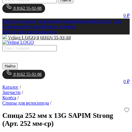
Найти
8 8162 55-92-88
0 ₽
Каталог товаров
Велоремонт
Приключения
Контакты
Еще
Самовывоз
Оплата
Возврат товаров
Войти
Зарегистрироваться
8 (8162) 55-92-88
Найти
8 8162 55-92-88
0 ₽
Каталог
/
Запчасти
/
Колёса
/
Спицы для велосипеда
/
Спица 252 мм x 13G SAPIM Strong
(Арт. 252 мм-cp)