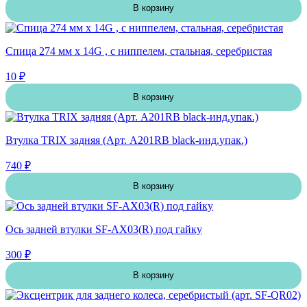
В корзину
Спица 274 мм x 14G , с ниппелем, стальная, серебристая
10 ₽
В корзину
Втулка TRIX задняя (Арт. A201RB black-инд.упак.)
740 ₽
В корзину
Ось задней втулки SF-AX03(R) под гайку
300 ₽
В корзину