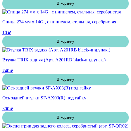
В корзину
Спица 274 мм x 14G , с ниппелем, стальная, серебристая
10 ₽
В корзину
Втулка TRIX задняя (Арт. A201RB black-инд.упак.)
740 ₽
В корзину
Ось задней втулки SF-AX03(R) под гайку
300 ₽
В корзину