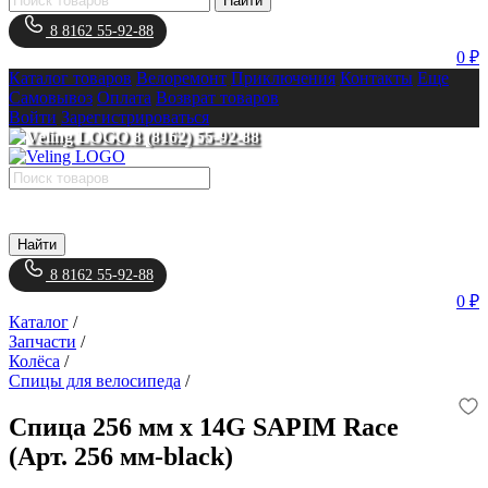
Найти
8 8162 55-92-88
0 ₽
Каталог товаров
Велоремонт
Приключения
Контакты
Еще
Самовывоз
Оплата
Возврат товаров
Войти
Зарегистрироваться
8 (8162) 55-92-88
Найти
8 8162 55-92-88
0 ₽
Каталог
/
Запчасти
/
Колёса
/
Спицы для велосипеда
/
Спица 256 мм x 14G SAPIM Race
(Арт. 256 мм-black)