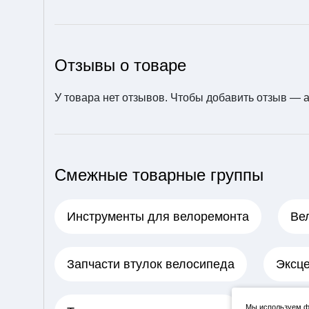
Отзывы о товаре
У товара нет отзывов. Чтобы добавить отзыв —
Камера ARISUN STA
NDARD 26" x 1.50/2.2
0 (32/57-559) AV 33
500 ₽
Смежные товарные группы
В корзину
Инструменты для велоремонта
Ве
Запчасти втулок велосипеда
Эксце
Спица 274 мм x 14G ,
Мы используем фа