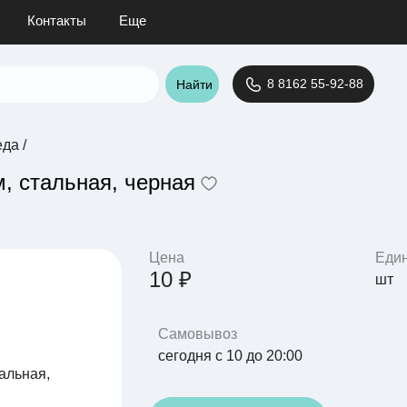
Контакты
Еще
8 8162 55-92-88
Найти
еда
/
м, стальная, черная
Цена
Еди
10 ₽
шт
Самовывоз
сегодня с 10 до 20:00