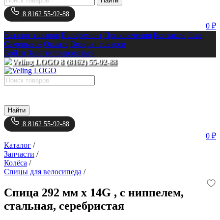
Найти
8 8162 55-92-88
0 ₽
Каталог товаров
Велоремонт
Приключения
Контакты
Еще
Самовывоз
Оплата
Возврат товаров
Войти
Зарегистрироваться
8 (8162) 55-92-88
Найти
8 8162 55-92-88
0 ₽
Каталог
/
Запчасти
/
Колёса
/
Спицы для велосипеда
/
Спица 292 мм x 14G , с ниппелем,
стальная, серебристая