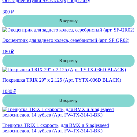
Ось задней втулки SF-AX03(R) под гайку
300 ₽
В корзину
Эксцентрик для заднего колеса, серебристый (арт. SF-QR02)
180 ₽
В корзину
Покрышка TRIX 29" х 2.125 (Арт. TYTX-036D BLACK)
1080 ₽
В корзину
Трещотка TRIX 1 скорость, для BMX и Singlespeed
велосипедов, 14 зубьев (Арт. FW-TX-314-1-BK)