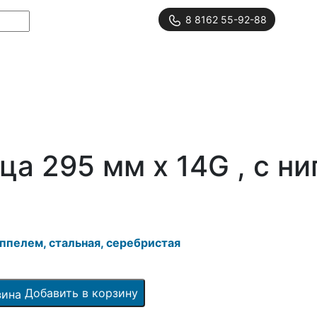
8 8162 55-92-88
а 295 мм x 14G , с ни
иппелем, стальная, серебристая
Добавить в корзину