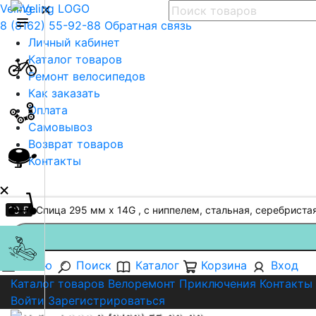
Veling..
8 (8162) 55-92-88
Обратная связь
Личный кабинет
Каталог товаров
Ремонт велосипедов
Как заказать
Оплата
Самовывоз
Возврат товаров
Контакты
10 ₽
Спица 295 мм x 14G , с ниппелем, стальная, серебриста
Меню
Поиск
Каталог
Корзина
Вход
Каталог товаров
Велоремонт
Приключения
Контакты
Войти
Зарегистрироваться