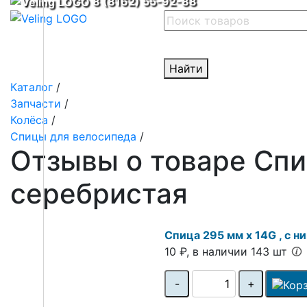
8 (8162) 55-92-88
Найти
Каталог
/
Запчасти
/
Колёса
/
Спицы для велосипеда
/
Отзывы о товаре Спиц
серебристая
Спица 295 мм x 14G , с н
10 ₽, в наличии 143 шт
-
+