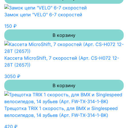
Замок цепи "VELO" 6-7 скоростей
150 ₽
В корзину
Кассета MicroShift, 7 скоростей (Арт. CS-H072 12-
28T (2657))
3050 ₽
В корзину
Трещотка TRIX 1 скорость, для BMX и Singlespeed
велосипедов, 14 зубьев (Арт. FW-TX-314-1-BK)
420 ₽