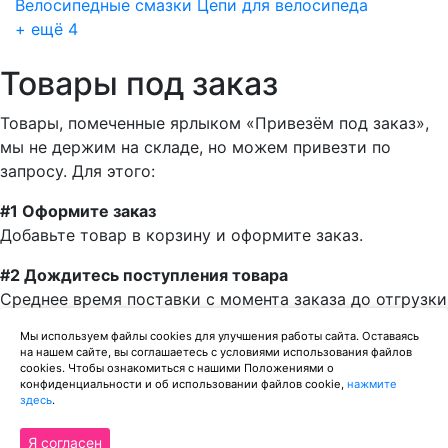
Велосипедные смазки
Цепи для велосипеда
+ ещё 4
Товары под заказ
Товары, помеченные ярлыком «Привезём под заказ»,
мы не держим на складе, но можем привезти по
запросу. Для этого:
#1 Оформите заказ
Добавьте товар в корзину и оформите заказ.
#2 Дождитесь поступления товара
Среднее время поставки с момента заказа до отгрузки
— одна неделя.
Мы используем файлы cookies для улучшения работы сайта. Оставаясь
на нашем сайте, вы соглашаетесь с условиями использования файлов
#3 Получите товар
cookies. Чтобы ознакомиться с нашими Положениями о
Можно забрать товар в нашем магазине, или заказать
конфиденциальности и об использовании файлов cookie,
нажмите
здесь
.
доставку до дома. Можем отправить заказ
транспортной компанией.
Я согласен