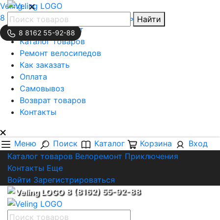
Veling..
8 (8162) 55-92-88
Обратная связь
Найти
Личный кабинет
8 8162 55-92-88
Каталог товаров
Ремонт велосипедов
Как заказать
Оплата
Самовывоз
Возврат товаров
Контакты
Меню
Поиск
Каталог
Корзина
Вход
Каталог товаров
Велоремонт
Приключения
Контакты
Еще
Войти
Зарегистрироваться
8 (8162) 55-92-88