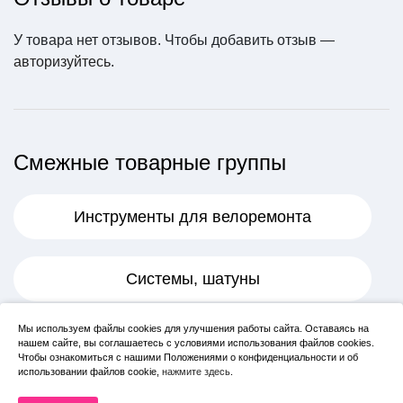
Смазка STELS силико
У товара нет отзывов. Чтобы добавить отзыв —
новая универсальная
спрей, 50 мл (Арт. 640
авторизуйтесь
.
015)
650 ₽
В корзину
Смежные товарные группы
Инструменты для велоремонта
Замок цепи "VELO" 6-
7 скоростей
Системы, шатуны
150 ₽
Мы используем файлы cookies для улучшения работы сайта. Оставаясь на
Велосипедные смазки
В корзину
нашем сайте, вы соглашаетесь с условиями использования файлов cookies.
Чтобы ознакомиться с нашими Положениями о конфиденциальности и об
использовании файлов cookie,
нажмите здесь
.