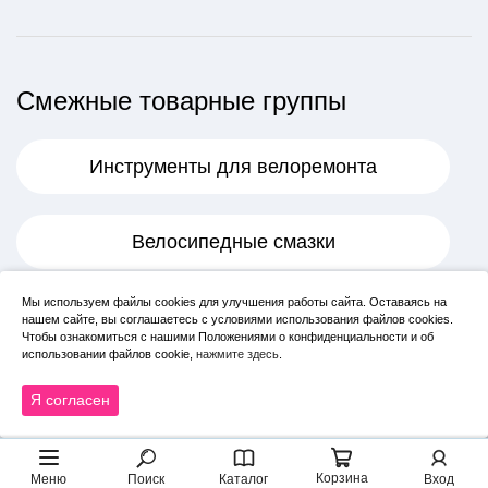
0 (32/57-559) AV 33
500 ₽
В корзину
Смежные товарные группы
Инструменты для велоремонта
Велосипедные смазки
Спица 274 мм x 14G ,
с ниппелем, стальная,
Мы используем файлы cookies для улучшения работы сайта. Оставаясь на
Камеры
нашем сайте, вы соглашаетесь с условиями использования файлов cookies.
серебристая
Чтобы ознакомиться с нашими Положениями о конфиденциальности и об
10 ₽
использовании файлов cookie,
нажмите здесь
.
Спицы для велосипеда
В корзину
Я согласен
+ ещё 6
Корзина
Меню
Поиск
Каталог
Вход