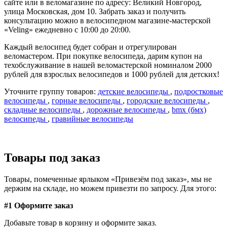
сайте или в веломагазине по адресу: Великий Новгород,
улица Московская, дом 10. Забрать заказ и получить
консультацию можно в велосипедном магазине-мастерской
«Veling» ежедневно с 10:00 до 20:00.
Каждый велосипед будет собран и отрегулирован
веломастером. При покупке велосипеда, дарим купон на
техобслуживание в нашей веломастерской номиналом 2000
рублей для взрослых велосипедов и 1000 рублей для детских!
Уточните группу товаров:
детские велосипеды
,
подростковые
велосипеды
,
горные велосипеды
,
городские велосипеды
,
складные велосипеды
,
дорожные велосипеды
,
bmx (бмх)
велосипеды
,
гравийные велосипеды
Товары под заказ
Товары, помеченные ярлыком «Привезём под заказ», мы не
держим на складе, но можем привезти по запросу. Для этого:
#1 Оформите заказ
Добавьте товар в корзину и оформите заказ.