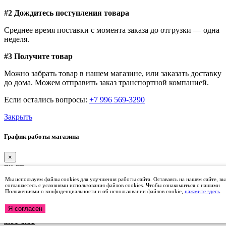
#2 Дождитесь поступления товара
Среднее время поставки с момента заказа до отгрузки — одна
неделя.
#3 Получите товар
Можно забрать товар в нашем магазине, или заказать доставку
до дома. Можем отправить заказ транспортной компанией.
Если остались вопросы:
+7 996 569-3290
Закрыть
График работы магазина
×
пн-пт
9:00 – 17:00
Мы используем файлы cookies для улучшения работы сайта. Оставаясь на нашем сайте, вы
сб
соглашаетесь с условиями использования файлов cookies. Чтобы ознакомиться с нашими
Положениями о конфиденциальности и об использовании файлов cookie,
нажмите здесь
.
10:00 – 14:00
31.12-2.01
Я согласен
ВЫХОДНЫЕ
3.01-6.01