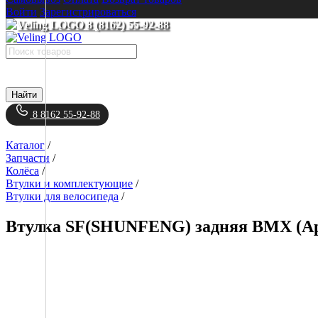
Войти
Зарегистрироваться
8 (8162) 55-92-88
Найти
8 8162 55-92-88
Каталог
/
Запчасти
/
Колёса
/
Втулки и комплектующие
/
Втулки для велосипеда
/
Втулка SF(SHUNFENG) задняя BMX (Арт