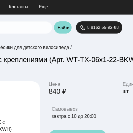
Контакты
Еще
8 8162 55-92-88
Найти
ёсики для детского велосипеда
/
с креплениями (Арт. WT-TX-06x1-22-BK
Цена
Еди
840 ₽
шт
Самовывоз
завтра с 10 до 20:00