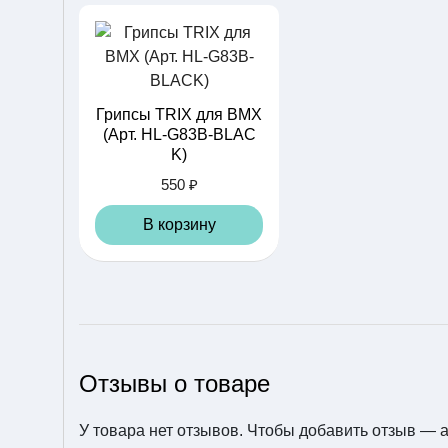
Грипсы TRIX для BMX
(Арт. HL-G83B-BLAC
K)
550 ₽
В корзину
Отзывы о товаре
Шлем 05-0097959 UR
BAN/BMX Skurb L (58-
61 см)
У товара нет отзывов. Чтобы добавить отзыв —