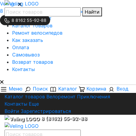
Veling..
8 (8162) 55-92-88
Обратная связь
Найти
Личный кабинет
8 8162 55-92-88
Каталог товаров
Ремонт велосипедов
Как заказать
Оплата
Самовывоз
Возврат товаров
Контакты
Меню
Поиск
Каталог
Корзина
Вход
Каталог товаров
Велоремонт
Приключения
Контакты
Еще
Войти
Зарегистрироваться
8 (8162) 55-92-88