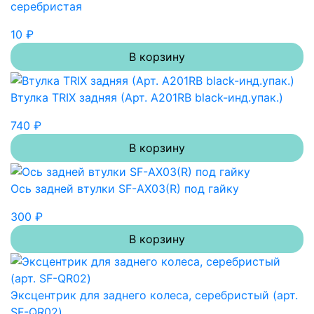
серебристая
10 ₽
В корзину
Втулка TRIX задняя (Арт. A201RB black-инд.упак.)
740 ₽
В корзину
Ось задней втулки SF-AX03(R) под гайку
300 ₽
В корзину
Эксцентрик для заднего колеса, серебристый (арт.
SF-QR02)